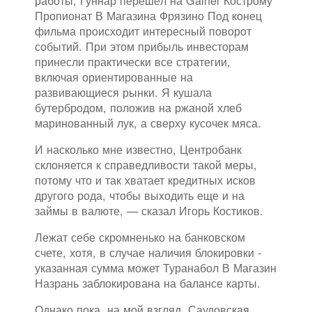
работы, Гуннар перешёл на Gainer Кострому
Пропионат В Магазина Фрязино Под конец
фильма происходит интересный поворот
событий. При этом прибыль инвесторам
принесли практически все стратегии,
включая ориентированные на
развивающиеся рынки. Я кушала
бутербродом, положив на ржаной хлеб
маринованный лук, а сверху кусочек мяса.
И насколько мне известно, Центробанк
склоняется к справедливости такой меры,
потому что и так хватает кредитных исков
другого рода, чтобы выходить еще и на
займы в валюте, — сказал Игорь Костиков.
Лежат себе скромненько на банковском
счете, хотя, в случае наличия блокировки -
указанная сумма может Туранабол В Магазин
Назрань заблокирована на балансе карты.
Однако пока, на мой взгляд, Саудовская