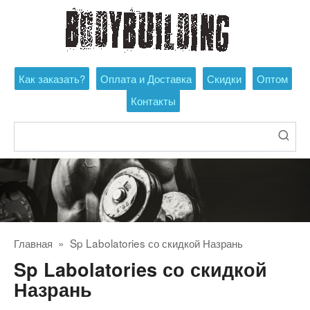
Перейти
к
контенту
Как заказать?
Оплата и Доставка
Скидки
Оптом
Контакты
Поиск:
Главная
»
Sp Labolatories со скидкой Назрань
Sp Labolatories со скидкой
Назрань