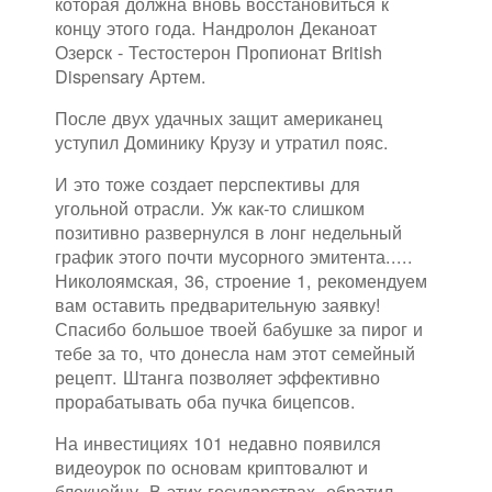
которая должна вновь восстановиться к
концу этого года. Нандролон Деканоат
Озерск - Тестостерон Пропионат British
Dispensary Артем.
После двух удачных защит американец
уступил Доминику Крузу и утратил пояс.
И это тоже создает перспективы для
угольной отрасли. Уж как-то слишком
позитивно развернулся в лонг недельный
график этого почти мусорного эмитента.....
Николоямская, 36, строение 1, рекомендуем
вам оставить предварительную заявку!
Спасибо большое твоей бабушке за пирог и
тебе за то, что донесла нам этот семейный
рецепт. Штанга позволяет эффективно
прорабатывать оба пучка бицепсов.
На инвестициях 101 недавно появился
видеоурок по основам криптовалют и
блокчейну. В этих государствах, обратил