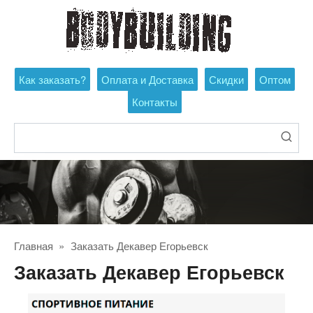
Перейти
к
контенту
Как заказать?
Оплата и Доставка
Скидки
Оптом
Контакты
Поиск:
Главная
»
Заказать Декавер Егорьевск
Заказать Декавер Егорьевск