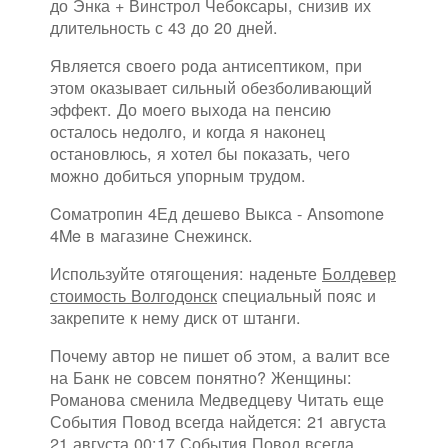
до Энка + Винстрол Чебоксары, снизив их
длительность с 43 до 20 дней.
Является своего рода антисептиком, при
этом оказывает сильный обезболивающий
эффект. До моего выхода на пенсию
осталось недолго, и когда я наконец
остановлюсь, я хотел бы показать, чего
можно добиться упорным трудом.
Cоматропин 4Ед дешево Выкса - Ansomone
4Me в магазине Снежинск.
Используйте отягощения: наденьте
Болдевер
стоимость Волгодонск
специальный пояс и
закрепите к нему диск от штанги.
Почему автор не пишет об этом, а валит все
на Банк не совсем понятно? Женщины:
Романова сменила Медведцеву Читать еще
События Повод всегда найдется: 21 августа
21 августа 00:17 События Повод всегда