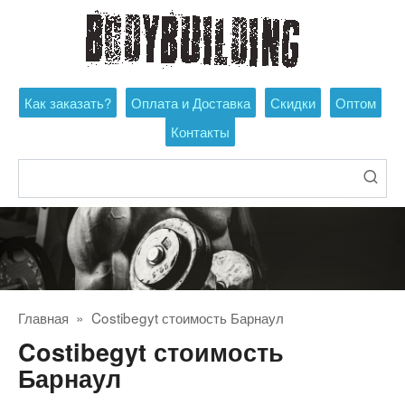
Перейти
к
контенту
Как заказать?
Оплата и Доставка
Скидки
Оптом
Контакты
Поиск:
Главная
»
Costibegyt стоимость Барнаул
Costibegyt стоимость
Барнаул