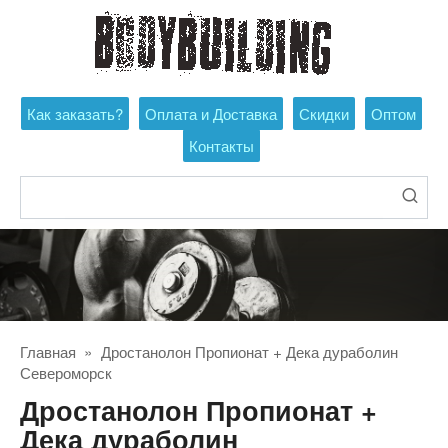
Перейти
к
контенту
Как заказать?
Оплата и Доставка
Скидки
Оптом
Контакты
Поиск:
Главная
»
Дростанолон Пропионат + Дека дураболин
Североморск
Дростанолон Пропионат +
Дека дураболин