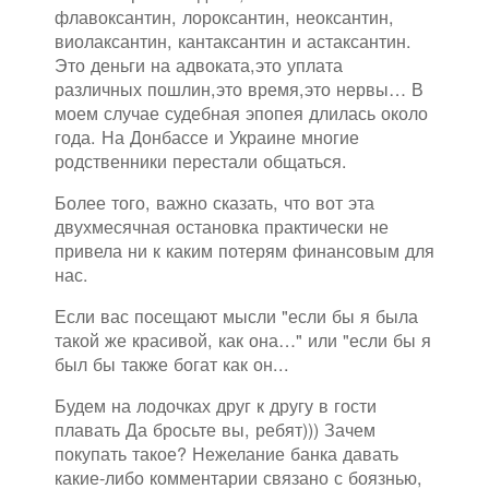
флавоксантин, лороксантин, неоксантин,
виолаксантин, кантаксантин и астаксантин.
Это деньги на адвоката,это уплата
различных пошлин,это время,это нервы… В
моем случае судебная эпопея длилась около
года. На Донбассе и Украине многие
родственники перестали общаться.
Более того, важно сказать, что вот эта
двухмесячная остановка практически не
привела ни к каким потерям финансовым для
нас.
Если вас посещают мысли "если бы я была
такой же красивой, как она…" или "если бы я
был бы также богат как он...
Будем на лодочках друг к другу в гости
плавать Да бросьте вы, ребят))) Зачем
покупать такое? Нежелание банка давать
какие-либо комментарии связано с боязнью,