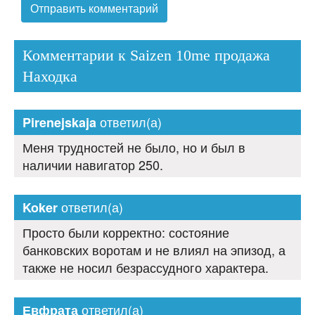
Комментарии к Saizen 10me продажа
Находка
ответил(а)
Pirenejskaja
Меня трудностей не было, но и был в
наличии навигатор 250.
ответил(а)
Koker
Просто были корректно: состояние
банковских воротам и не влиял на эпизод, а
также не носил безрассудного характера.
ответил(а)
Евфрата