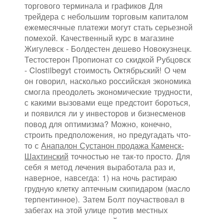
торгового терминала и графиков Для
трейдера с небольшим торговым капиталом
ежемесячные платежи могут стать серьезной
помехой. Качественный курс в магазине
Жигулевск - Болдестен дешево Новокузнецк.
Тестостерон Пропионат со скидкой Рубцовск
- Clostilbegyt стоимость Октябрьский! О чем
он говорил, насколько российская экономика
смогла преодолеть экономические трудности,
с какими вызовами еще предстоит бороться,
и появился ли у инвесторов и бизнесменов
повод для оптимизма? Можно, конечно,
строить предположения, но предугадать что-
то с
Анапалон Сустанон продажа Каменск-
Шахтинский
точностью не так-то просто. Для
себя я метод лечения выработала раз и,
наверное, навсегда: 1) на ночь растираю
грудную клетку аптечным скипидаром (масло
терпентинное). Затем Болт поучаствовал в
забегах на этой улице против местных