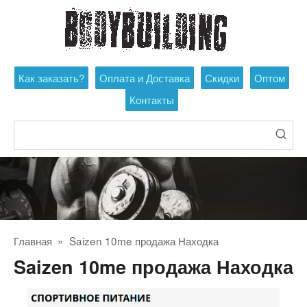
Перейти
к
контенту
Как заказать?
Оплата и Доставка
Скидки
Оптом
Контакты
Поиск:
Главная
»
Saizen 10me продажа Находка
Saizen 10me продажа Находка