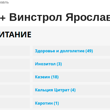
лавль
 + Винстрол Яросла