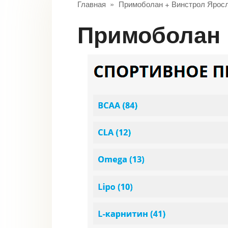
Главная
»
Примоболан + Винстрол Ярос
Примоболан