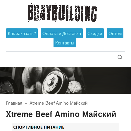
Перейти
к
контенту
Как заказать?
Оплата и Доставка
Скидки
Оптом
Контакты
Поиск:
Главная
»
Xtreme Beef Amino Майский
Xtreme Beef Amino Майский