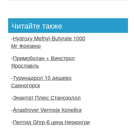
Читайте также
-
Hydroxy Methyl-Butyrate 1000
Мг Фрязино
-
Примоболан + Винстрол
Ярославль
-
Туринадрол 10 дешево
Саяногорск
-
Энантат Плюс Станозолол
-
Anastrover Vermoje Копейск
-
Пептид Ghrp-6 цена Нерюнгри