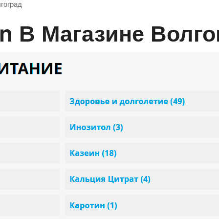
лгоград
ran В Магазине Волг