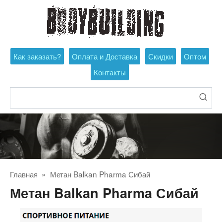
Перейти
к
контенту
Как заказать?
Оплата и Доставка
Скидки
Оптом
Контакты
Поиск:
Главная
»
Метан Balkan Pharma Сибай
Метан Balkan Pharma Сибай