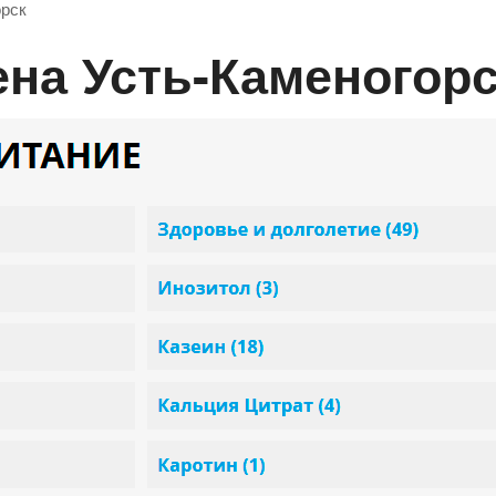
орск
ена Усть-Каменогор