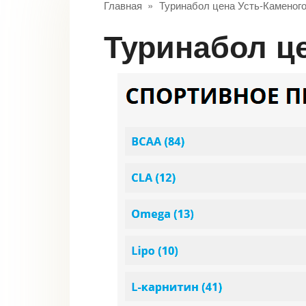
Главная
»
Туринабол цена Усть-Каменог
Туринабол ц