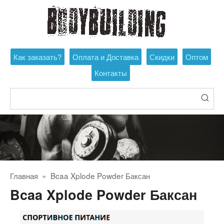
Перейти
к
контенту
Как заказать?
Оплата и Доставка
Скидки
Оптом
Контакты
Поиск:
Главная
»
Bcaa Xplode Powder Баксан
Bcaa Xplode Powder Баксан