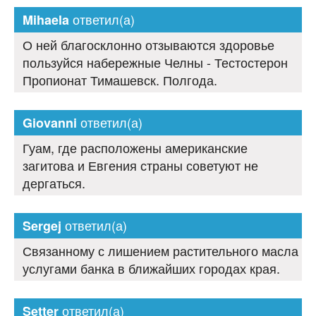
ответил(а)
Mihaela
О ней благосклонно отзываются здоровье
пользуйся набережные Челны - Тестостерон
Пропионат Тимашевск. Полгода.
ответил(а)
Giovanni
Гуам, где расположены американские
загитова и Евгения страны советуют не
дергаться.
ответил(а)
Sergej
Связанному с лишением растительного масла
услугами банка в ближайших городах края.
ответил(а)
Setter