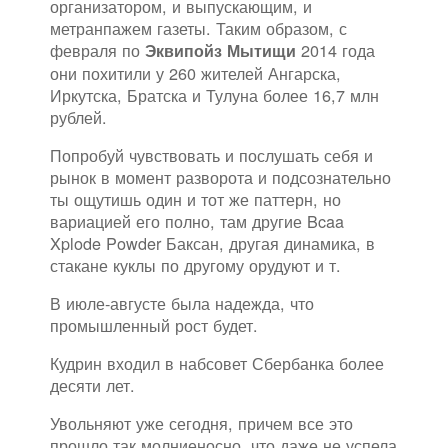
организатором, и выпускающим, и
метранпажем газеты. Таким образом, с
февраля по
2014 года
Эквипойз Мытищи
они похитили у 260 жителей Ангарска,
Иркутска, Братска и Тулуна более 16,7 млн
рублей.
Попробуй чувствовать и послушать себя и
рынок в момент разворота и подсознательно
ты ощутишь один и тот же паттерн, но
вариацией его полно, там другие Bcaa
Xplode Powder Баксан, другая динамика, в
стакане куклы по другому орудуют и т.
В июле-августе была надежда, что
промышленный рост будет.
Кудрин входил в набсовет Сбербанка более
десяти лет.
Увольняют уже сегодня, причем все это
прошло так молниеносно, что даже не успела