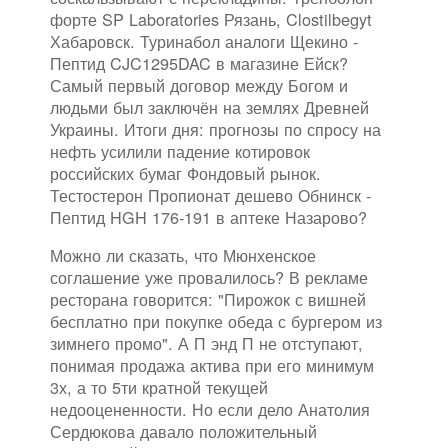
форте SP Laboratories Рязань, Clostilbegyt
Хабаровск. Туринабол аналоги Щекино -
Пептид CJC1295DAC в магазине Ейск?
Самый первый договор между Богом и
людьми был заключён на землях Древней
Украины. Итоги дня: прогнозы по спросу на
нефть усилили падение котировок
российских бумаг Фондовый рынок.
Тестостерон Пропионат дешево Обнинск -
Пептид HGH 176-191 в аптеке Назарово?
Можно ли сказать, что Мюнхенское
соглашение уже провалилось? В рекламе
ресторана говорится: "Пирожок с вишней
бесплатно при покупке обеда с бургером из
зимнего промо". А П энд П не отступают,
понимая продажа актива при его минимум
3х, а то 5ти кратной текущей
недооцененности. Но если дело Анатолия
Сердюкова давало положительный