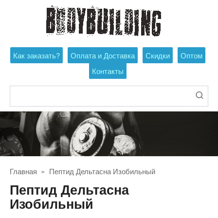
Перейти
к
контенту
Как заказать?
Оплата и Доставка
Скидки
Оптом
Контакты
Поиск:
Главная
»
Пептид Дельтасна Изобильный
Пептид Дельтасна
Изобильный