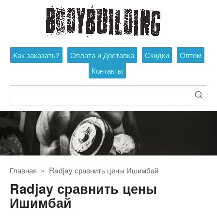
Перейти
к
контенту
Как заказать?
Оплата и Доставка
Скидки
Оптом
Контакты
Поиск:
Главная
»
Radjay сравнить цены Ишимбай
Radjay сравнить цены
Ишимбай