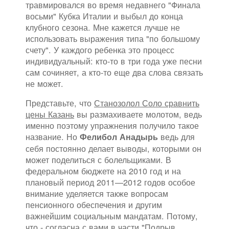
травмировался во время недавнего "Финала
восьми" Кубка Италии и выбыл до конца
клубного сезона. Мне кажется лучше не
использовать выражения типа "по большому
счету". У каждого ребенка это процесс
индивидуальный: кто-то в три года уже песни
сам сочиняет, а кто-то еще два слова связать
не может.
Представьте, что
Станозолол Соло сравнить
цены Казань
вы размахиваете молотом, ведь
именно поэтому упражнения получило такое
название. Но
ведь для
Фелибол Анадырь
себя постоянно делает выводы, которыми он
может поделиться с болельщиками. В
федеральном бюджете на 2010 год и на
плановый период 2011—2012 годов особое
внимание уделяется также вопросам
пенсионного обеспечения и другим
важнейшим социальным мандатам. Потому,
что - согласна с вами в части "Подрыв