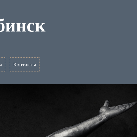
абинск
м
Контакты