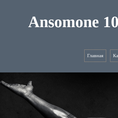
Ansomone 1
Главная
Ка